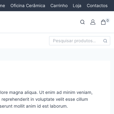
me
Oficina Cerâmica
Carrinho
Loja
Contactos
0
Pesqu
dolore magna aliqua. Ut enim ad minim veniam,
 reprehenderit in voluptate velit esse cillum
eserunt mollit anim id est laborum.